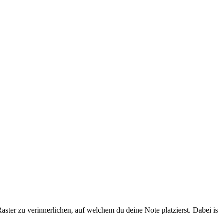
g
thode