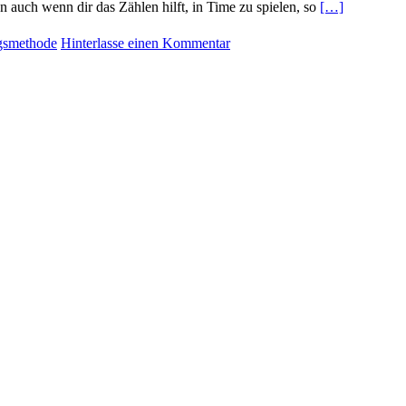
s (2/4)
audius
r hilft eine Art Raster zu verinnerlichen, auf welche
ens lenkst. Denn auch wenn dir das Zählen hilft, in
en
,
Timing
,
Übungsmethode
Hinterlasse einen Komm
ens