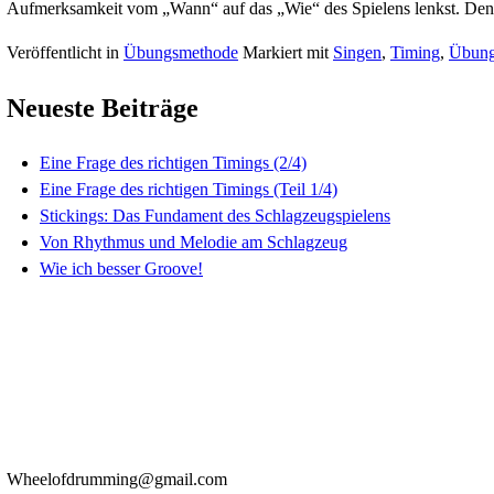
Eine Frage des richtigen Timing
Veröffentlicht am
5. März 2018
5. März 2018
von
cl
Das letzte Mal ging es um die Zählmethode, welche di
Aufmerksamkeit vom „Wann“ auf das „Wie“ des Spiel
Veröffentlicht in
Übungsmethode
Markiert mit
Sing
Neueste Beiträge
Eine Frage des richtigen Timings (2/4)
Eine Frage des richtigen Timings (Teil 1/4)
Stickings: Das Fundament des Schlagzeugspiel
Von Rhythmus und Melodie am Schlagzeug