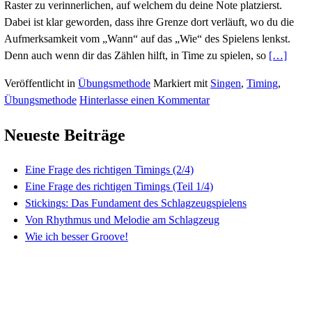
Eine Frage des richtigen Timing
Veröffentlicht am
5. März 2018
5. März 2018
von
cl
Das letzte Mal ging es um die Zählmethode, welche di
Raster zu verinnerlichen, auf welchem du deine Note 
Dabei ist klar geworden, dass ihre Grenze dort verlä
Aufmerksamkeit vom „Wann“ auf das „Wie“ des Spie
Denn auch wenn dir das Zählen hilft, in Time zu spi
Veröffentlicht in
Übungsmethode
Markiert mit
Sing
Übungsmethode
Hinterlasse einen Kommentar
Neueste Beiträge