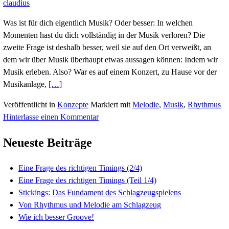
Von Rhythmus und Melodie am
Schlagzeug
Veröffentlicht am
3. November 2017
19. November 
claudius
Was ist für dich eigentlich Musik? Oder besser: In 
Momenten hast du dich vollständig in der Musik ver
zweite Frage ist deshalb besser, weil sie auf den Ort
dem wir über Musik überhaupt etwas aussagen kön
Musik erleben. Also? War es auf einem Konzert, zu
Read
Musikanlage,
[…]
more
Veröffentlicht in
Konzepte
Markiert mit
Melodie
,
Mu
about