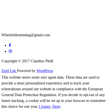
Neueste Beiträge
Eine Frage des richtigen Timings (2/4)
Eine Frage des richtigen Timings (Teil 1/4)
Stickings: Das Fundament des Schlagzeugspiel
Von Rhythmus und Melodie am Schlagzeug
Wie ich besser Groove!