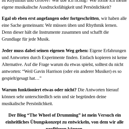
Diese Blog nimmt euch mit auf eine Reise.
Wo begi
Musik? Was macht einen guten Musiker und Schlag
ist Rhythmus und Groove? Wie übe ich richtig? Wie
eigene musikalische Ausdrucksfähigkeit und Persönl
Egal ob eben erst angefangen oder fortgeschritt
eine Sache gemeinsam: Wir müssen üben und Rhyth
Denn dieser hält die Instrumente zusammen und scha
Grundlage für jede Musik.
Jeder muss dabei seinen eigenen Weg gehen:
Eig
und Antworten durch Experimente finden. Einfach ko
Alternative. Auf die Frage warum du etwas spielst, so