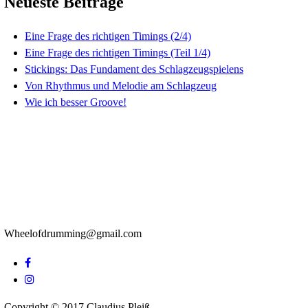
Händen
...
Du möchtest deine
Übungszeit besser nutzen?
Werde Teil von Wheel of
Drumming!
Email *