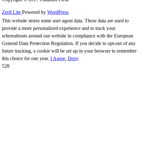
Neueste Beiträge
Eine Frage des richtigen Timings (2/4)
Eine Frage des richtigen Timings (Teil 1/4)
Stickings: Das Fundament des Schlagzeugspiel
Von Rhythmus und Melodie am Schlagzeug
Wie ich besser Groove!