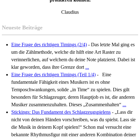
antworten: “Weil Gavin Harrison (oder ein anderer 
gespielt/gesagt hat…”
Warum funktioniert etwas oder nicht?
Die Antwor
können sehr unterschiedlich sein und sie begründen
musikalische Persönlichkeit.
Der Blog “The Wheel of Drumming” ist mein
einheitliches Übu
ngskonzept zu entwickeln, vo
profitieren können.
Claudius
Neueste Beiträge